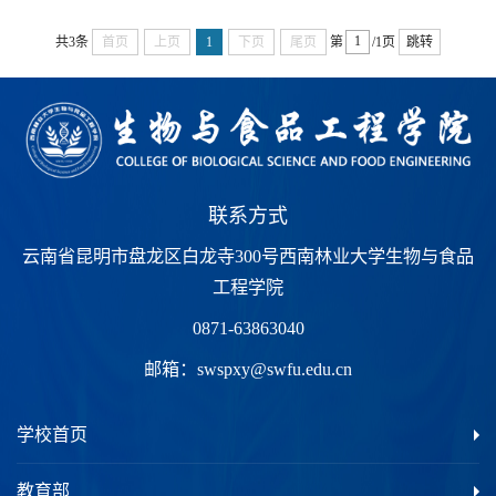
共3条
首页
上页
1
下页
尾页
第
/1页
跳转
联系方式
云南省昆明市盘龙区白龙寺300号西南林业大学生物与食品
工程学院
0871-63863040
邮箱：
swspxy@swfu.edu.cn
学校首页
教育部